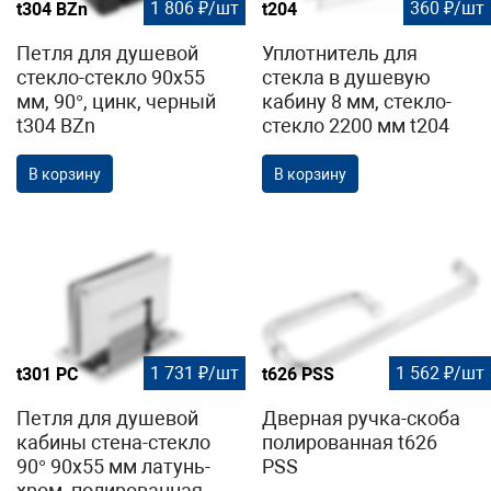
1 806 ₽/шт
360 ₽/шт
t304 BZn
t204
Петля для душевой
Уплотнитель для
стекло-стекло 90х55
стекла в душевую
мм, 90°, цинк, черный
кабину 8 мм, стекло-
t304 BZn
стекло 2200 мм t204
В корзину
В корзину
1 731 ₽/шт
1 562 ₽/шт
t301 PC
t626 PSS
Петля для душевой
Дверная ручка-скоба
кабины стена-стекло
полированная t626
90° 90х55 мм латунь-
PSS
хром, полированная