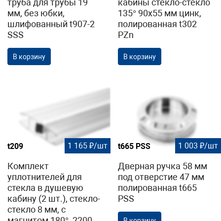
труба для трубы 19
кабины стекло-стекло
мм, без юбки,
135° 90х55 мм цинк,
шлифованный t907-2
полированная t302
SSS
PZn
В корзину
В корзину
1 165 ₽/шт
1 003 ₽/шт
t209
t665 PSS
Комплект
Дверная ручка 58 мм
уплотнителей для
под отверстие 47 мм
стекла в душевую
полированная t665
кабину (2 шт.), стекло-
PSS
стекло 8 мм, с
магнитом 180°, 2200
В корзину