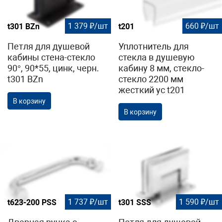
1 379 ₽/шт
660 ₽/шт
t301 BZn
t201
Петля для душевой
Уплотнитель для
кабины стена-стекло
стекла в душевую
90°, 90*55, цинк, черн.
кабину 8 мм, стекло-
t301 BZn
стекло 2200 мм
жесткий ус t201
В корзину
В корзину
1 737 ₽/шт
1 590 ₽/шт
t623-200 PSS
t301 SSS