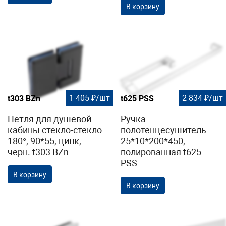
В корзину
1 405 ₽/шт
2 834 ₽/шт
t303 BZn
t625 PSS
Петля для душевой
Ручка
кабины стекло-стекло
полотенцесушитель
180°, 90*55, цинк,
25*10*200*450,
черн. t303 BZn
полированная t625
PSS
В корзину
В корзину