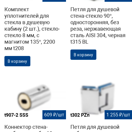
Комплект
Петля для душевой
уплотнителей для
стена-стекло 90°,
стекла в душевую
односторонняя, без
кабину (2 шт.), стекло-
реза, нержавеющая
стекло 8 мм, с
сталь AISI 304, черная
магнитом 135°, 2200
t315 BL
мм t208
В корзину
В корзину
609 ₽/шт
1 255 ₽/шт
t907-2 SSS
t302 PZn
Коннектор стена-
Петля для душевой