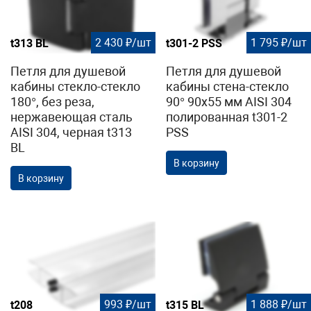
2 430 ₽/шт
1 795 ₽/шт
t313 BL
t301-2 PSS
Петля для душевой
Петля для душевой
кабины стекло-стекло
кабины стена-стекло
180°, без реза,
90° 90х55 мм AISI 304
нержавеющая сталь
полированная t301-2
AISI 304, черная t313
PSS
BL
В корзину
В корзину
993 ₽/шт
1 888 ₽/шт
t208
t315 BL