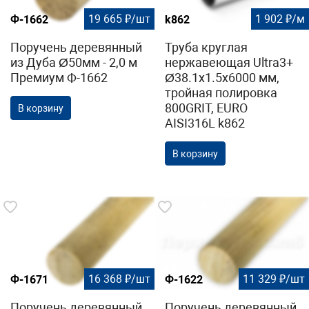
19 665 ₽/шт
1 902 ₽/м
Ф-1662
k862
Поручень деревянный
Труба круглая
из Дуба Ø50мм - 2,0 м
нержавеющая Ultra3+
Премиум Ф-1662
Ø38.1х1.5х6000 мм,
тройная полировка
800GRIT, EURO
В корзину
AISI316L k862
В корзину
16 368 ₽/шт
11 329 ₽/шт
Ф-1671
Ф-1622
Поручень деревянный
Поручень деревянный