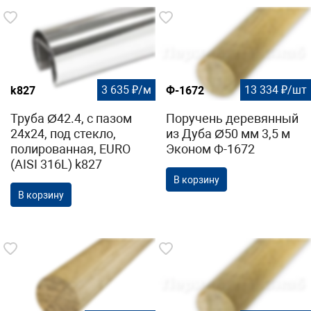
3 635 ₽/м
13 334 ₽/шт
k827
Ф-1672
Труба Ø42.4, с пазом
Поручень деревянный
24х24, под стекло,
из Дуба Ø50 мм 3,5 м
полированная, EURO
Эконом Ф-1672
(AISI 316L) k827
В корзину
В корзину