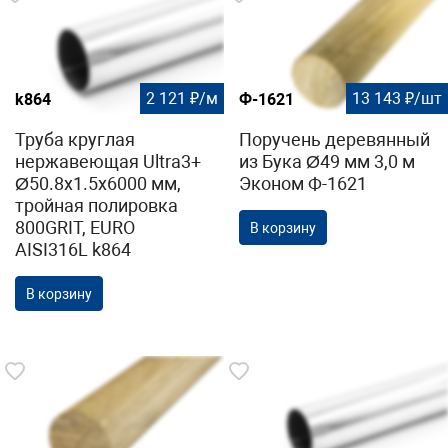
2 121 ₽/м
13 143 ₽/шт
k864
Ф-1621
Труба круглая
Поручень деревянный
нержавеющая Ultra3+
из Бука Ø49 мм 3,0 м
Ø50.8х1.5х6000 мм,
Эконом Ф-1621
тройная полировка
800GRIT, EURO
В корзину
AISI316L k864
В корзину